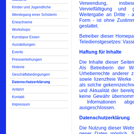
Verwendung, insbes
Kinder und Jugendliche
Vervielfältigung und
Weitergabe an Dritte - a
Werdegang einer Schülerin
Form - ist ohne Zustimm
Erwachsene
gestattet.
Workshops
Betreiber dieser Homepage
Kunstspur Essen
Teledienstgesetzes: Vassi
Ausstellungen
Haftung für Inhalte
Events
Preisverleihungen
Die Inhalte dieser Seiten
Historie
Als Betreiberin der W
Urheberrechte anderer z
Geschäftsbedingungen
sowie lizenzfreie Werke z
Datenschutzerklärung
als solche gekennzeichne
Anfahrt
und Aktualität der berei
keine Gewähr übernomm
Kontakt
Informationen abgel
Impressum
ausgeschlossen.
Datenschutzerklärung
Die Nutzung dieser Webs
gener Daten möglich.
S