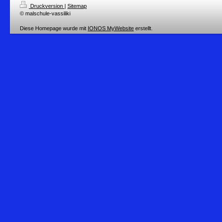
Druckversion
|
Sitemap
© malschule-vassiliki
Diese Homepage wurde mit
IONOS MyWebsite
erstellt.