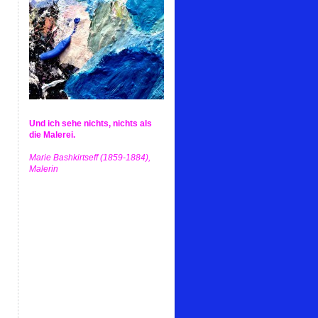
Und ich sehe nichts, nichts als
die Malerei.
Marie Bashkirtseff (1859-1884),
Malerin