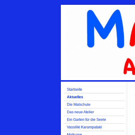
Startseite
Aktuelles
Die Malschule
Das neue Atelier
Ein Garten für die Seele
Vassiliki Karampataki
Malkurse