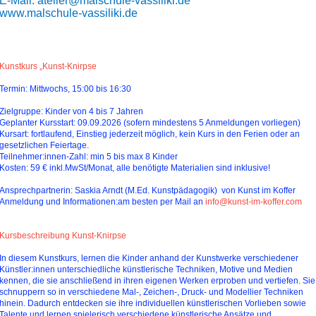
E-Mail: atelier@malschule-vassiliki.de
www.malschule-vassiliki.de
Kunstkurs „Kunst-Knirpse
Termin: Mittwochs, 15:00 bis 16:30
Zielgruppe: Kinder von 4 bis 7 Jahren
Geplanter Kursstart: 09.09.2026 (sofern mindestens 5 Anmeldungen vorliegen)
Kursart: fortlaufend, Einstieg jederzeit möglich, kein Kurs in den Ferien oder an
gesetzlichen Feiertage.
Teilnehmer:innen-Zahl: min 5 bis max 8 Kinder
Kosten: 59 € inkl.MwSt/Monat, alle benötigte Materialien sind inklusive!
Ansprechpartnerin: Saskia Arndt (M.Ed. Kunstpädagogik) von Kunst im Koffer
Anmeldung und Informationen:am besten per Mail an
info@kunst-im-koffer.com
Kursbeschreibung Kunst-Knirpse
In diesem Kunstkurs, lernen die Kinder anhand der Kunstwerke verschiedener
Künstler:innen unterschiedliche künstlerische Techniken, Motive und Medien
kennen, die sie anschließend in ihren eigenen Werken erproben und vertiefen. Sie
schnuppern so in verschiedene Mal-, Zeichen-, Druck- und Modellier Techniken
hinein. Dadurch entdecken sie ihre individuellen künstlerischen Vorlieben sowie
Talente und lernen spielerisch verschiedene künstlerische Ansätze und