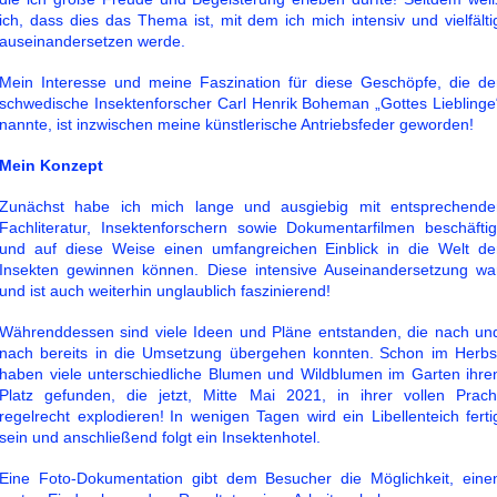
ich, dass dies das Thema ist, mit dem ich mich intensiv und vielfälti
auseinandersetzen werde.
Mein Interesse und meine Faszination für diese Geschöpfe, die de
schwedische Insektenforscher Carl Henrik Boheman „Gottes Lieblinge
nannte, ist inzwischen meine künstlerische Antriebsfeder geworden!
Mein Konzept
Zunächst habe ich mich lange und ausgiebig mit entsprechende
Fachliteratur, Insektenforschern sowie Dokumentarfilmen beschäftig
und auf diese Weise einen umfangreichen Einblick in die Welt de
Insekten gewinnen können. Diese intensive Auseinandersetzung wa
und ist auch weiterhin unglaublich faszinierend!
Währenddessen sind viele Ideen und Pläne entstanden, die nach un
nach bereits in die Umsetzung übergehen konnten.
Schon im Herbs
haben viele unterschiedliche Blumen und Wildblumen im Garten ihre
Platz gefunden, die jetzt, Mitte Mai 2021, in ihrer vollen Prach
regelrecht explodieren!
In wenigen Tagen wird ein Libellenteich ferti
sein und anschließend folgt ein Insektenhotel.
Eine Foto-Dokumentation gibt dem Besucher die Möglichkeit, eine