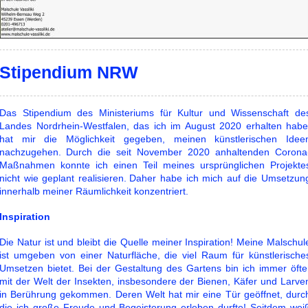
Stipendium NRW
Das Stipendium des Ministeriums für Kultur und Wissenschaft de
Landes Nordrhein-Westfalen, das ich im August 2020 erhalten habe
hat mir die Möglichkeit gegeben, meinen künstlerischen Idee
nachzugehen.
Durch die seit November 2020 anhaltenden Corona
Maßnahmen konnte ich einen Teil meines ursprünglichen Projekte
nicht wie geplant realisieren.
Daher habe ich mich auf die Umsetzun
innerhalb meiner Räumlichkeit konzentriert.
Inspiration
Die Natur ist und bleibt die Quelle meiner Inspiration! Meine Malschul
ist umgeben von einer Naturfläche, die viel Raum für künstlerische
Umsetzen bietet. Bei der Gestaltung des Gartens bin ich immer öfte
mit der Welt der Insekten, insbesondere der Bienen, Käfer und Larve
in Berührung gekommen. Deren Welt hat mir eine Tür geöffnet, durc
die ich große Freude und Begeisterung erleben durfte! Seitdem wei